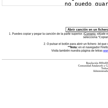
1. Puedes copiar y pegar la canción de la parte superior. (
Consejo:
sitúate e
selecciona "Copia
2. O pulsar el botón para abrir un fichero .txt que
**Nota:
en el navegador Firefox
Visita también nuestra página de letras
www
Resolución 800x60
Comunidad Astalaweb y Ca
Todos
Administrado