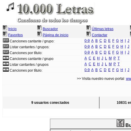
Inicio
Buscador
Últimas letras
Favoritos
Página de inicio
Contactar
0-9
A
B
C
D
E
F
G
H
I
J
Canciones cantante / grupo:
0-9
A
B
C
D
E
F
G
H
I
J
Listar cantantes / grupos:
0-9
A
B
C
D
E
F
G
H
I
J
Canciones por título:
A
C
E
H
J
L
M
P
T
Canciones cantante / grupo
A
C
E
H
J
L
M
P
T
Listar cantantes / grupos
0-9
A
B
C
D
E
F
G
H
I
J
Canciones por título:
>> Visita nuestro nuevo portal
ww
9 usuarios conectados
10831 en
Bu