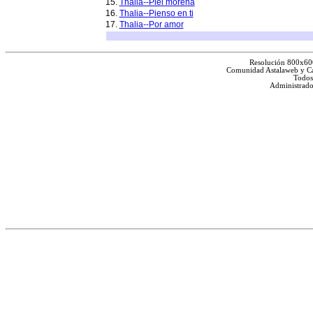
15.
Thalia--Piel morena
16.
Thalia--Pienso en ti
17.
Thalia--Por amor
Resolución 800x60
Comunidad Astalaweb y Ca
Todos
Administrado