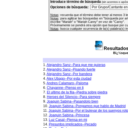
Introduce término de búsqueda
(sin acentos o apóst
Opciones de búsqueda:
Notas
: recuerda que el término debe tener al menos 3 l
Notas
: para agilizar las búsquedas en "búsqueda por ar
escribe "Mariah" o "Mariah Carey" en vez de "Carey".
Próximamente se pondrá otra opción que busque por cua
Notas
: busca cualquier ocurrencia de la(s) palabra(s) i
Resultados
Bï¿½squed
1.
Alejandro Sanz--Para que me quieras
2.
Alejandro Sanz--Pisando fuerte
3.
Alejandro Sanz--Por bandera
4.
Alex Ubago--Por esta ciudad
5.
Andres Calamaro--Paloma
6.
Chayanne--Pienso en ti
7.
El ultimo de la fila--Piedra sobre piedra
8.
Heroes del Silencio--Para siempre
9.
Joaquin Sabina--Pasandolo bien
10.
Joaquin Sabina--Pongamos que hablo de Madrid
11.
Joaquin Sabina--Por el bulevar de los suenyos rot
12.
Joaquin Sabina--Princesa
13.
Luz Casal--Piensa en mi
14.
Presuntos implicados--Pecado